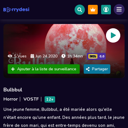
5 Vues
Jun 24 2020
1h 34mn
6,6
Ajouter à la liste de surveillance
Partager
Bulbbul
Horror
VOSTF
12+
Une jeune femme, Bulbbul, a été mariée alors qu'elle
n'était encore qu'une enfant. Des années plus tard, le jeune
frère de son mari, qui est entre-temps devenu son ami,