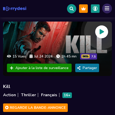
15 Vues
Jul 24 2024
1h 45 mn
7,5
Ajouter à la liste de surveillance
Partager
Kill
Action
Thriller
Français
16+
REGARDE LA BANDE-ANNONCE