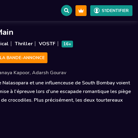
S'IDENTIFIER
Main
ical
Thriller
VOSTF
16+
LA BANDE-ANNONCE
anaya Kapoor
,
Adarsh Gourav
e Nalasopara et une influenceuse de South Bombay voient
 mise à l'épreuve lors d'une escapade romantique les piège
 de crocodiles. Plus précisément, les deux tourtereaux